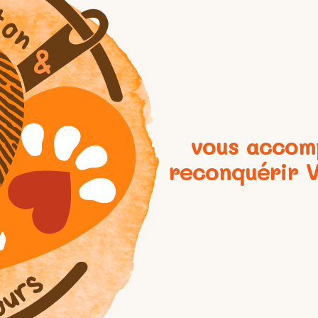
vous accom
reconquérir 