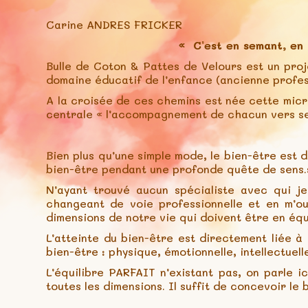
Carine ANDRES FRICKER
« C’est en semant, en c
Bulle de Coton & Pattes de Velours est un proj
domaine éducatif de l’enfance (ancienne profess
A la croisée de ces chemins est née cette micr
centrale « l’accompagnement de chacun vers se
Bien plus qu’une simple mode, le bien-être est 
bien-être pendant une profonde quête de sens.
N’ayant trouvé aucun spécialiste avec qui j
changeant de voie professionnelle et en m’o
dimensions de notre vie qui doivent être en équ
L’atteinte du bien-être est directement liée à 
bien-être : physique, émotionnelle, intellectuell
L’équilibre PARFAIT n’existant pas, on parle i
toutes les dimensions. Il suffit de concevoir le