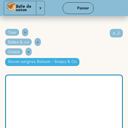
Bulle de
▼
Panier
coton
Tous
>
A..Z
Bulles & co
>
Corps
>
Savon surgras Balsam - Soapy & Co