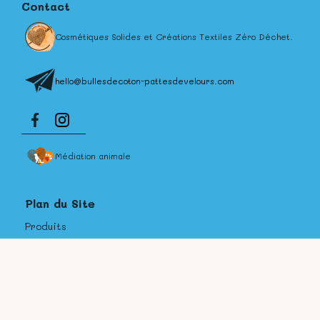
Contact
Cosmétiques Solides et Créations Textiles Zéro Déchet.
hello@bullesdecoton-pattesdevelours.com
Médiation animale
Plan du Site
Produits
Personnalisation
Contact et FAQ
A Propos