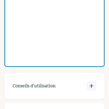
Quantité
Acheter maintenant
Conseils d'utilisation
Pour la toilette du corps et du visage, sous
la douche ou dans le bain. Pour se laver les