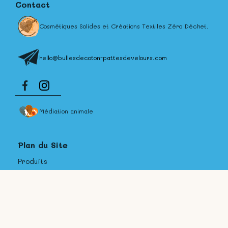
Contact
Cosmétiques Solides et Créations Textiles Zéro Déchet.
hello@bullesdecoton-pattesdevelours.com
Médiation animale
Plan du Site
Produits
Personnalisation
Contact et FAQ
A Propos