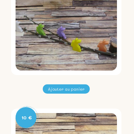
antibactérienne. Le kaolin est une argile
très riche en oligo-éléments qui apaise,
adoucit et qui absorbe également. Pour
une utilisation optimale et adaptée : Une
base (glyceryl stearate), fabriquée à
partir d’huile de colza et d’olive, qui
apporte une texture crémeuse et facilite
l’utilisation du déodorant. La cire de
carnauba bio (copernica cerifera cera)
apporte dureté et résistance au
déodorant tout en aidant au maintien de
l’hydratation de la peau. Des antioxydants
contenus dans l’huile de tournesol et donc
d’origine végétale (tocopherol et
helianthus annuus seed oil) qui évitent aux
corps gras de rancir. Liste INCI des
10 €
ingrédients : COCOS NUCIFERA OIL*,
KAOLIN, GLYCERYL STEARATE,