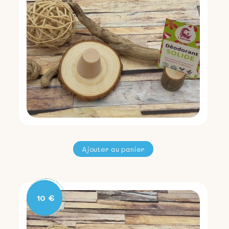
DIATOMACEOUS EARTH, ZINC
RICINOLEATE, PARFUM, COPERNICIA
CERIFERA CERA*, TOCOPHEROL,
HELIANTHUS ANNUUS SEED OIL. *issu de
l’agriculture biologique 41,8% du total des
ingrédients sont issus de l’Agriculture
Biologique 100% d’origine naturelle
COSMOS ORGANIC certifié par Cosmecert
selon le référentiel COSMOS
10 €