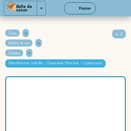
Bulle de
▼
Panier
coton
Tous
>
A..Z
Bulles & co
>
Corps
>
Déodorant solide - Douceur Marine - Lamazuna