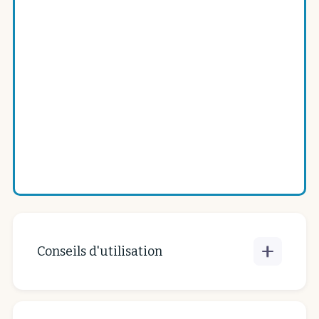
Quantité
Acheter maintenant
Conseils d'utilisation
Mouillez votre déodorant solide et
appliquez-le sur vos aisselles. Si vous