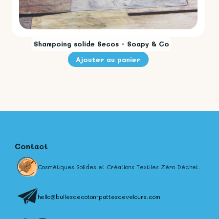
Shampoing solide Secos - Soapy & Co
Contact
Cosmétiques Solides et Créations Textiles Zéro Déchet.
hello@bullesdecoton-pattesdevelours.com