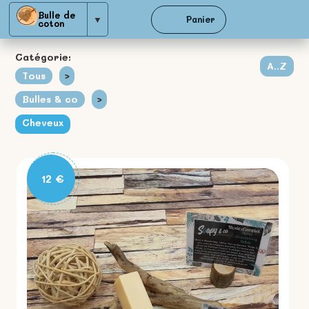
Bulle de
▼
Panier
coton
Catégorie:
A..Z
Tous
>
Bulles & co
>
Cheveux
12 €