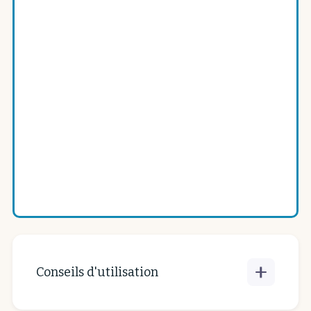
Dimensions :
2.8
cm
x
1.0
cm
x
1.5
cm
Référence du produit :
TETMALS
Quantité
Acheter maintenant
Conseils d'utilisation
"La Maline" joue avec les propriétés du