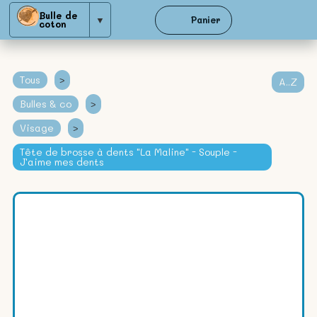
Bulle de
▼
Panier
coton
Tous
>
A..Z
Bulles & co
>
Visage
>
Tête de brosse à dents "La Maline" - Souple -
J'aime mes dents