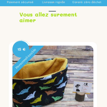
Paiement sécurisé
Livraison rapide
Garanti zéro déchet
Vous allez surement
aimer
15 €
Personnalisaable