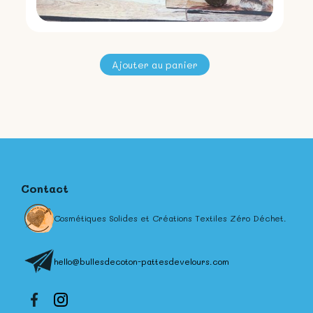
Contact
Cosmétiques Solides et Créations Textiles Zéro Déchet.
hello@bullesdecoton-pattesdevelours.com