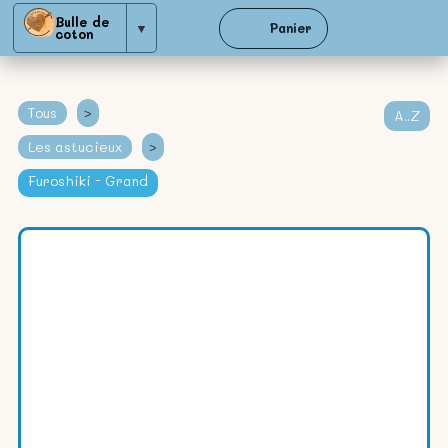
Bulle de
▼
Panier
coton
Tous
>
A..Z
Les astucieux
>
Furoshiki - Grand