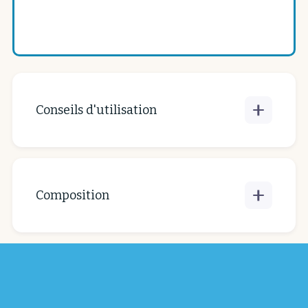
Ce produit n'est disponible que suivant le stock
actuel.
Contactez-nous
pour plus d'informations.
Conseils d'utilisation
Pour emballer: - une grande boîte de jeu -
un ballon - 2 bouteilles - ... Lavable en
machine 40° max.
Composition
- Coton - Fils 100% polyester