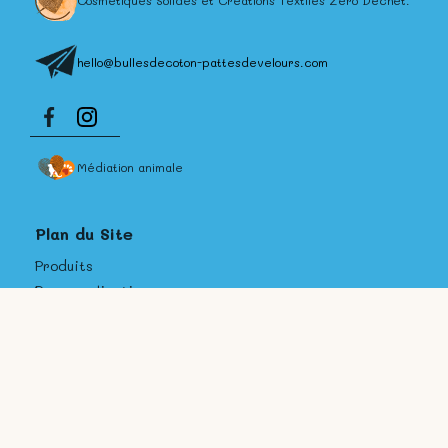
Cosmétiques Solides et Créations Textiles Zéro Déchet.
hello@bullesdecoton-pattesdevelours.com
Médiation animale
Plan du Site
Produits
Personnalisation
Contact et FAQ
A Propos
CGV
Politique de confidentialité