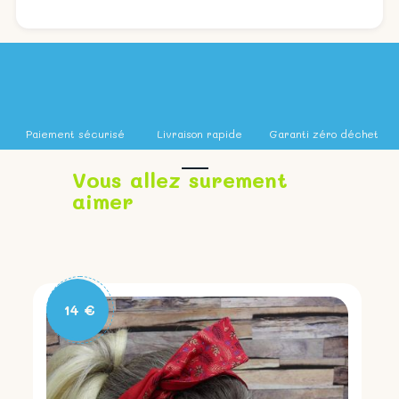
- Coton - Fils 100% polyester - Fil de fer à
enrobage plastifié
Paiement sécurisé
Livraison rapide
Garanti zéro déchet
Vous allez surement
aimer
14 €