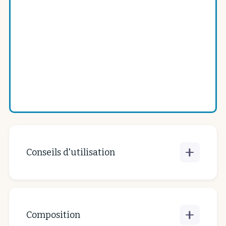
Poids :
40
grammes
Dimensions :
5.0
cm
x
82.0
cm
Référence du produit :
BAC
Ce produit n'est disponible que suivant le stock
actuel.
Contactez-nous
pour plus d'informations.
Conseils d'utilisation
Bandeau à cheveux. Lavage en machine
déconseillé.
Composition