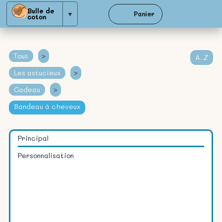
Bulle de
▼
Panier
coton
Tous
>
A..Z
Les astucieux
>
Cadeau
>
Bandeau à cheveux
Principal
Personnalisation