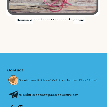
Bourse à déodorant/beurre de cacao
Contact
Cosmétiques Solides et Créations Textiles Zéro Déchet.
hello@bullesdecoton-pattesdevelours.com